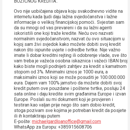
BOŽIĆNOG KREDITA..
Ovo nije uobičajena objava koju svakodnevno vidite na
internetu kada ljudi daju lažna svjedočanstva i lažne
informacije o velikoj financijskoj pomoći.. Svjestan sam
da su mnogi od vas prevareni i da su lažni agenti
iskoristili one koji traže kredite. Neću ovo nazvati
normalnim svjedočanstvom, nazvat ću ovo situacijom u
kojoj sam živi svjedok kako možete dobiti svoj kredit
nakon što ispunite uvjete i odredbe tvrtke. Nije važno
imate li dobar kreditni rejting ili odobrenje vlade, sve što
vam treba je važeća osobna iskaznica i važeći IBAN broj
kako biste mogli podnijeti zahtjev za kredit s kamatnom
stopom od 3%. Minimalni iznos je 1000 eura, a
maksimalni iznos koji se može posuditi je 100.000.000
eura. Dajem vam 100% jamstvo da možete dobiti svoj
kredit putem ove pouzdane i poštene tvrtke, posluju 24
sata online i daju kredite svim građanima Europe i izvan
Europe. Poslali su mi dokument koji je provjeren i
testiran kao valjan prije nego što sam dobio kredit,
stoga pozivam sve kojima je potreban kredit da posjete
ili ih kontaktiraju putem
E-pošte:
michaelgardloanoffice@gmail.com
WhatsApp za Europu: +385915608706