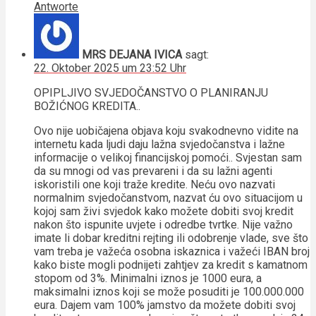
Antworte
MRS DEJANA IVICA
sagt:
22. Oktober 2025 um 23:52 Uhr
OPIPLJIVO SVJEDOČANSTVO O PLANIRANJU
BOŽIĆNOG KREDITA..
Ovo nije uobičajena objava koju svakodnevno vidite na
internetu kada ljudi daju lažna svjedočanstva i lažne
informacije o velikoj financijskoj pomoći.. Svjestan sam
da su mnogi od vas prevareni i da su lažni agenti
iskoristili one koji traže kredite. Neću ovo nazvati
normalnim svjedočanstvom, nazvat ću ovo situacijom u
kojoj sam živi svjedok kako možete dobiti svoj kredit
nakon što ispunite uvjete i odredbe tvrtke. Nije važno
imate li dobar kreditni rejting ili odobrenje vlade, sve što
vam treba je važeća osobna iskaznica i važeći IBAN broj
kako biste mogli podnijeti zahtjev za kredit s kamatnom
stopom od 3%. Minimalni iznos je 1000 eura, a
maksimalni iznos koji se može posuditi je 100.000.000
eura. Dajem vam 100% jamstvo da možete dobiti svoj