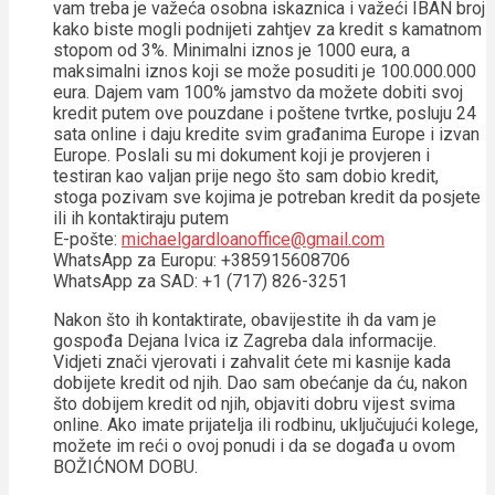
vam treba je važeća osobna iskaznica i važeći IBAN broj
kako biste mogli podnijeti zahtjev za kredit s kamatnom
stopom od 3%. Minimalni iznos je 1000 eura, a
maksimalni iznos koji se može posuditi je 100.000.000
eura. Dajem vam 100% jamstvo da možete dobiti svoj
kredit putem ove pouzdane i poštene tvrtke, posluju 24
sata online i daju kredite svim građanima Europe i izvan
Europe. Poslali su mi dokument koji je provjeren i
testiran kao valjan prije nego što sam dobio kredit,
stoga pozivam sve kojima je potreban kredit da posjete
ili ih kontaktiraju putem
E-pošte:
michaelgardloanoffice@gmail.com
WhatsApp za Europu: +385915608706
WhatsApp za SAD: +1 (717) 826-3251
Nakon što ih kontaktirate, obavijestite ih da vam je
gospođa Dejana Ivica iz Zagreba dala informacije.
Vidjeti znači vjerovati i zahvalit ćete mi kasnije kada
dobijete kredit od njih. Dao sam obećanje da ću, nakon
što dobijem kredit od njih, objaviti dobru vijest svima
online. Ako imate prijatelja ili rodbinu, uključujući kolege,
možete im reći o ovoj ponudi i da se događa u ovom
BOŽIĆNOM DOBU.