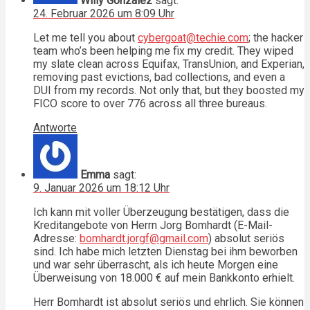
Willy Gonzalez
sagt:
24. Februar 2026 um 8:09 Uhr
Let me tell you about
cybergoat@techie.com
; the hacker
team who’s been helping me fix my credit. They wiped
my slate clean across Equifax, TransUnion, and Experian,
removing past evictions, bad collections, and even a
DUI from my records. Not only that, but they boosted my
FICO score to over 776 across all three bureaus.
Antworte
Emma
sagt:
9. Januar 2026 um 18:12 Uhr
Ich kann mit voller Überzeugung bestätigen, dass die
Kreditangebote von Herrn Jorg Bomhardt (E-Mail-
Adresse:
bomhardt.jorgf@gmail.com
) absolut seriös
sind. Ich habe mich letzten Dienstag bei ihm beworben
und war sehr überrascht, als ich heute Morgen eine
Überweisung von 18.000 € auf mein Bankkonto erhielt.
Herr Bomhardt ist absolut seriös und ehrlich. Sie können