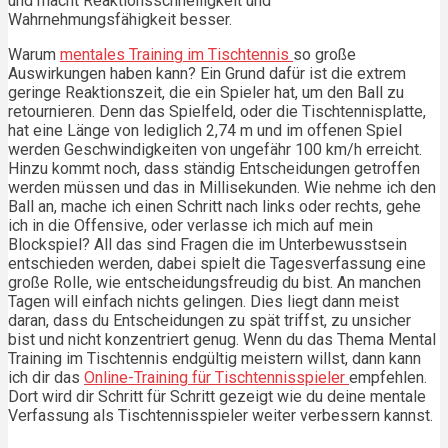
und macht Reaktionsschnelligkeit und
Wahrnehmungsfähigkeit besser.
Warum
mentales Training im Tischtennis
so große
Auswirkungen haben kann? Ein Grund dafür ist die extrem
geringe Reaktionszeit, die ein Spieler hat, um den Ball zu
retournieren. Denn das Spielfeld, oder die Tischtennisplatte,
hat eine Länge von lediglich 2,74 m und im offenen Spiel
werden Geschwindigkeiten von ungefähr 100 km/h erreicht.
Hinzu kommt noch, dass ständig Entscheidungen getroffen
werden müssen und das in Millisekunden. Wie nehme ich den
Ball an, mache ich einen Schritt nach links oder rechts, gehe
ich in die Offensive, oder verlasse ich mich auf mein
Blockspiel? All das sind Fragen die im Unterbewusstsein
entschieden werden, dabei spielt die Tagesverfassung eine
große Rolle, wie entscheidungsfreudig du bist. An manchen
Tagen will einfach nichts gelingen. Dies liegt dann meist
daran, dass du Entscheidungen zu spät triffst, zu unsicher
bist und nicht konzentriert genug. Wenn du das Thema Mental
Training im Tischtennis endgültig meistern willst, dann kann
ich dir das
Online-Training für Tischtennisspieler
empfehlen.
Dort wird dir Schritt für Schritt gezeigt wie du deine mentale
Verfassung als Tischtennisspieler weiter verbessern kannst.