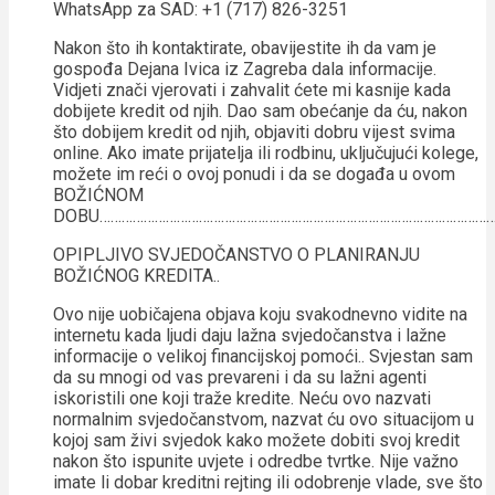
WhatsApp za SAD: +1 (717) 826-3251
Nakon što ih kontaktirate, obavijestite ih da vam je
gospođa Dejana Ivica iz Zagreba dala informacije.
Vidjeti znači vjerovati i zahvalit ćete mi kasnije kada
dobijete kredit od njih. Dao sam obećanje da ću, nakon
što dobijem kredit od njih, objaviti dobru vijest svima
online. Ako imate prijatelja ili rodbinu, uključujući kolege,
možete im reći o ovoj ponudi i da se događa u ovom
BOŽIĆNOM
DOBU……………………………………………………………………………………………
OPIPLJIVO SVJEDOČANSTVO O PLANIRANJU
BOŽIĆNOG KREDITA..
Ovo nije uobičajena objava koju svakodnevno vidite na
internetu kada ljudi daju lažna svjedočanstva i lažne
informacije o velikoj financijskoj pomoći.. Svjestan sam
da su mnogi od vas prevareni i da su lažni agenti
iskoristili one koji traže kredite. Neću ovo nazvati
normalnim svjedočanstvom, nazvat ću ovo situacijom u
kojoj sam živi svjedok kako možete dobiti svoj kredit
nakon što ispunite uvjete i odredbe tvrtke. Nije važno
imate li dobar kreditni rejting ili odobrenje vlade, sve što