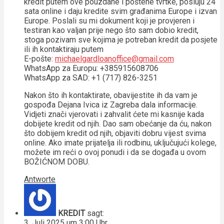
kredit putem ove pouzdane i poštene tvrtke, posluju 24
sata online i daju kredite svim građanima Europe i izvan
Europe. Poslali su mi dokument koji je provjeren i
testiran kao valjan prije nego što sam dobio kredit,
stoga pozivam sve kojima je potreban kredit da posjete
ili ih kontaktiraju putem
E-pošte:
michaelgardloanoffice@gmail.com
WhatsApp za Europu: +385915608706
WhatsApp za SAD: +1 (717) 826-3251
Nakon što ih kontaktirate, obavijestite ih da vam je
gospođa Dejana Ivica iz Zagreba dala informacije.
Vidjeti znači vjerovati i zahvalit ćete mi kasnije kada
dobijete kredit od njih. Dao sam obećanje da ću, nakon
što dobijem kredit od njih, objaviti dobru vijest svima
online. Ako imate prijatelja ili rodbinu, uključujući kolege,
možete im reći o ovoj ponudi i da se događa u ovom
BOŽIĆNOM DOBU.
Antworte
KREDIT
sagt:
3. Juli 2025 um 3:00 Uhr