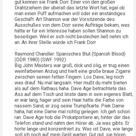
gut kennen sie Frank Dorr. Einer von den großen
Drahtziehern der überall das letzte Wort hat, egal ob
man einen Puff aufmachen will oder ein anständiges
Geschäft. Art Shannon war der Vorsitzende des
Ausschußes von dem Dorr seine Aufträge bekam, was
hätte er für ein Interesse haben sollen Shannon zu
beseitigen. Weil er sich nicht bestechen ließ nehm ich
an. An ihrer Stelle würde ich Frank Dorr
…
Raymond Chandler: Spanisches Blut (Spanish Blood)
(DDR 1980) (SWF 1992)
Big John Masters war groß, dick und ölig, er trug einen
weinfarbenen Anzug und hielt eine große braue Zigarre
zwischen seinen fetten Fingern. Los Dave, leg noch
was drauf. Nu mal langsam. Hier mußt du mehr bieten
als auf dem Rathaus haha. Dave Age betrachtete das
Ass auf dem Tisch und linste dann in sein eigenes Blatt,
er war lang, hager und sein Haar hatte die Farbe von
nassem Sand, er zog seine Trumpfkarte. Piek Dame
haha, hat eine Dame mal richtig gelegen. Ich geh schon
ran. Dave Age hob die Prokatportiere an, hinter der das
Telefon stand und nahm den Hörer ab. Ja was gibts. Er
hörte lange und konzentriert zu. Was ist Dave, wie lange
soll ich noch auf mein Geld warten. Gut gut, sie hören