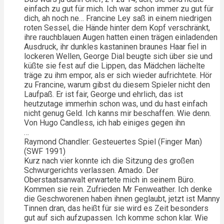
einfach zu gut für mich. Ich war schon immer zu gut für
dich, ah noch ne… Francine Ley saß in einem niedrigen
roten Sessel, die Hände hinter dem Kopf verschränkt,
ihre rauchblauen Augen hatten einen trägen einladenden
Ausdruck, ihr dunkles kastaninen braunes Haar fiel in
lockeren Wellen, George Dial beugte sich über sie und
küßte sie fest auf die Lippen, das Mädchen lächelte
träge zu ihm empor, als er sich wieder aufrichtete. Hör
zu Francine, warum gibst du diesem Spieler nicht den
Laufpaß. Er ist fair, George und ehrlich, das ist
heutzutage immerhin schon was, und du hast einfach
nicht genug Geld. Ich kanns mir beschaffen. Wie denn.
Von Hugo Candless, ich hab einiges gegen ihn
…
Raymond Chandler: Gesteuertes Spiel (Finger Man)
(SWF 1991)
Kurz nach vier konnte ich die Sitzung des großen
Schwurgerichts verlassen. Amado. Der
Oberstaatsanwalt erwartete mich in seinem Büro.
Kommen sie rein. Zufrieden Mr Fenweather. Ich denke
die Geschworenen haben ihnen geglaubt, jetzt ist Manny
Tinnen dran, das heißt für sie wird es Zeit besonders
gut auf sich aufzupassen. Ich komme schon klar. Wie