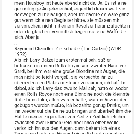
mein Hausboy ist heute abend nicht da. Ja. Es ist eine
geringfügige Angelegenheit, eigentlich kaum wert sie
deswegen zu belästigen, aber ich dachte es wäre ganz
gut wenn ich einen Begleiter hätte, sie müssen mir
versprechen, nicht mit einem Revolver herumzufuchteln
oder dergleichen, vermutlich tragen sie eine Waffe bei
sich. Aber ja
…
Raymond Chandler: Zielscheibe (The Curtain) (WDR
1972)
Als ich Larry Batzel zum erstenmal sah, saß er
betrunken in einem Rolls-Royce aus zweiter Hand vor
Sardi, bei ihm war eine große Blondine mit Augen, die
man nicht so leicht vergaß, sie versuchte ihn zu
überreden den Platz am Steuer zu räumen, ich half ihr
dabei, als ich Larry das zweite Mal sah, hatte er weder
einen Rolls Royce noch eine Blondine noch die kleinste
Rolle beim Film, alles was er hatte, war ein Anzug, der
gebügelt werden mußte, ich bezahlte genug Drinks, um
ihn wieder auf die Beine zu bringen und überließ ihm die
Hälfte meiner Zigaretten, von Zeit zu Zeit lieh ich ihm
zwischen zwei Filmen Geld, aber nach einer Weile
verlor ich ihn aus den Augen, dann bekam ich eines
Tages aus heiterem Himmel einen Scheck über alles