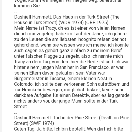
Vogel, komm wir fliegen, wir fliegen weg. Ja erstmal
kommen Sie
…
Dashiell Hammett: Das Haus in der Turk Street (The
House in Turk Street) (WDR 1974) (ORF 1975)
Mein Name ist Tracy, dh es ist einer von vielen Namen
die ich mir zugelegt habe im Lauf der Jahre, ich gehöre
zu den Leuten die am liebsten incognito reisen der not
gehorchend, wenn sie wissen was ich meine, ich könnte
auch sagen es gehört ganz einfach zu meinem Beruf
unter falscher Flagge zu segeln, also ich nannte mich
Tracy an dem Tag, von dem hier die Rede ist und ich war
hinter einem jungen Mann her in San Francisco, er war
seinen Eltern davon gelaufen, sein Vater war
Bürgermeister in Tacoma, einem kleinen Nest in
Colorado, ich sollte den verlorenen Sohn aufstöbern und
zur Heimkehr bewegen, möglichst diskret, keine sehr
dankbare Aufgabe für einen Detektiv, aber es lag gerade
nichts anders vor, der junge Mann sollte in der Turk
Street
…
Dashiell Hammett: Tod in der Pine Street (Death on Pine
Street) (SWF 1974)
Guten Tag. Ja bitte. Ich bin bestellt. Wen darf ich bitte