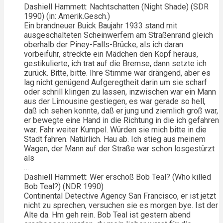
Dashiell Hammett: Nachtschatten (Night Shade) (SDR
1990) (in: Amerik.Gesch.)
Ein brandneuer Buick Baujahr 1933 stand mit
ausgeschalteten Scheinwerfern am Straßenrand gleich
oberhalb der Piney-Falls-Brücke, als ich daran
vorbeifuhr, streckte ein Mädchen den Kopf heraus,
gestikulierte, ich trat auf die Bremse, dann setzte ich
zurück. Bitte, bitte. Ihre Stimme war drängend, aber es
lag nicht genügend Aufgeregtheit darin um sie scharf
oder schrill klingen zu lassen, inzwischen war ein Mann
aus der Limousine gestiegen, es war gerade so hell,
daß ich sehen konnte, daß er jung und ziemlich groß war,
er bewegte eine Hand in die Richtung in die ich gefahren
war. Fahr weiter Kumpel. Würden sie mich bitte in die
Stadt fahren. Natürlich. Hau ab. Ich stieg aus meinem
Wagen, der Mann auf der Straße war schon losgestürzt
als
…
Dashiell Hammett: Wer erschoß Bob Teal? (Who killed
Bob Teal?) (NDR 1990)
Continental Detective Agency San Francisco, er ist jetzt
nicht zu sprechen, versuchen sie es morgen bye. Ist der
Alte da. Hm geh rein. Bob Teal ist gestern abend