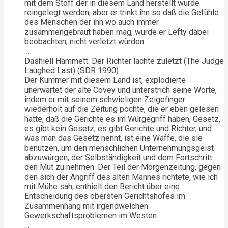
mit dem Stoff der in diesem Land herstellt wurde
reingelegt werden, aber er trinkt ihn so daß die Gefühle
des Menschen der ihn wo auch immer
zusammengebraut haben mag, würde er Lefty dabei
beobachten, nicht verletzt würden
…
Dashiell Hammett: Der Richter lachte zuletzt (The Judge
Laughed Last) (SDR 1990)
Der Kummer mit diesem Land ist, explodierte
unerwartet der alte Covey und unterstrich seine Worte,
indem er mit seinem schwieligen Zeigefinger
wiederholt auf die Zeitung pochte, die er eben gelesen
hatte, daß die Gerichte es im Würgegriff haben, Gesetz,
es gibt kein Gesetz, es gibt Gerichte und Richter, und
was man das Gesetz nennt, ist eine Waffe, die sie
benutzen, um den menschlichen Unternehmungsgeist
abzuwürgen, der Selbständigkeit und dem Fortschritt
den Mut zu nehmen. Der Teil der Morgenzeitung, gegen
den sich der Angriff des alten Mannes richtete, wie ich
mit Mühe sah, enthielt den Bericht über eine
Entscheidung des obersten Gerichtshofes im
Zusammenhang mit irgendwelchen
Gewerkschaftsproblemen im Westen
…