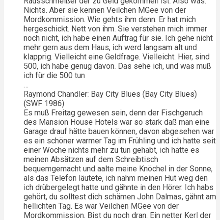
Rausschmeißer der zu Geld gekommen ist. Also was.
Nichts. Aber sie kennen Veilchen MGee von der
Mordkommission. Wie gehts ihm denn. Er hat mich
hergeschickt. Nett von ihm. Sie verstehen mich immer
noch nicht, ich habe einen Auftrag für sie. Ich gehe nicht
mehr gern aus dem Haus, ich werd langsam alt und
klapprig. Vielleicht eine Geldfrage. Vielleicht. Hier, sind
500, ich habe genug davon. Das sehe ich, und was muß
ich für die 500 tun
…
Raymond Chandler: Bay City Blues (Bay City Blues)
(SWF 1986)
Es muß Freitag gewesen sein, denn der Fischgeruch
des Mansion House Hotels war so stark daß man eine
Garage drauf hätte bauen können, davon abgesehen war
es ein schöner warmer Tag im Frühling und ich hatte seit
einer Woche nichts mehr zu tun gehabt, ich hatte es
meinen Absätzen auf dem Schreibtisch
bequemgemacht und aalte meine Knöchel in der Sonne,
als das Telefon läutete, ich nahm meinen Hut weg den
ich drübergelegt hatte und gähnte in den Hörer. Ich habs
gehört, du solltest dich schämen John Dalmas, gähnt am
hellichten Tag. Es war Veilchen MGee von der
Mordkommission. Bist du noch dran. Ein netter Kerl der