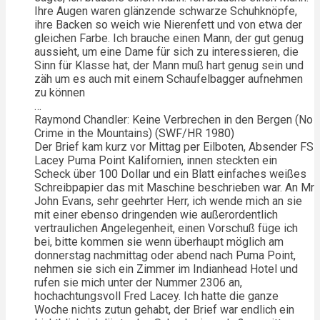
Ihre Augen waren glänzende schwarze Schuhknöpfe,
ihre Backen so weich wie Nierenfett und von etwa der
gleichen Farbe. Ich brauche einen Mann, der gut genug
aussieht, um eine Dame für sich zu interessieren, die
Sinn für Klasse hat, der Mann muß hart genug sein und
zäh um es auch mit einem Schaufelbagger aufnehmen
zu können
…
Raymond Chandler: Keine Verbrechen in den Bergen (No
Crime in the Mountains) (SWF/HR 1980)
Der Brief kam kurz vor Mittag per Eilboten, Absender FS
Lacey Puma Point Kalifornien, innen steckten ein
Scheck über 100 Dollar und ein Blatt einfaches weißes
Schreibpapier das mit Maschine beschrieben war. An Mr
John Evans, sehr geehrter Herr, ich wende mich an sie
mit einer ebenso dringenden wie außerordentlich
vertraulichen Angelegenheit, einen Vorschuß füge ich
bei, bitte kommen sie wenn überhaupt möglich am
donnerstag nachmittag oder abend nach Puma Point,
nehmen sie sich ein Zimmer im Indianhead Hotel und
rufen sie mich unter der Nummer 2306 an,
hochachtungsvoll Fred Lacey. Ich hatte die ganze
Woche nichts zutun gehabt, der Brief war endlich ein