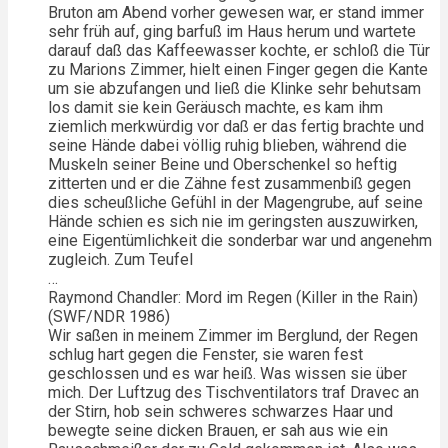
Bruton am Abend vorher gewesen war, er stand immer
sehr früh auf, ging barfuß im Haus herum und wartete
darauf daß das Kaffeewasser kochte, er schloß die Tür
zu Marions Zimmer, hielt einen Finger gegen die Kante
um sie abzufangen und ließ die Klinke sehr behutsam
los damit sie kein Geräusch machte, es kam ihm
ziemlich merkwürdig vor daß er das fertig brachte und
seine Hände dabei völlig ruhig blieben, während die
Muskeln seiner Beine und Oberschenkel so heftig
zitterten und er die Zähne fest zusammenbiß gegen
dies scheußliche Gefühl in der Magengrube, auf seine
Hände schien es sich nie im geringsten auszuwirken,
eine Eigentümlichkeit die sonderbar war und angenehm
zugleich. Zum Teufel
…
Raymond Chandler: Mord im Regen (Killer in the Rain)
(SWF/NDR 1986)
Wir saßen in meinem Zimmer im Berglund, der Regen
schlug hart gegen die Fenster, sie waren fest
geschlossen und es war heiß. Was wissen sie über
mich. Der Luftzug des Tischventilators traf Dravec an
der Stirn, hob sein schweres schwarzes Haar und
bewegte seine dicken Brauen, er sah aus wie ein