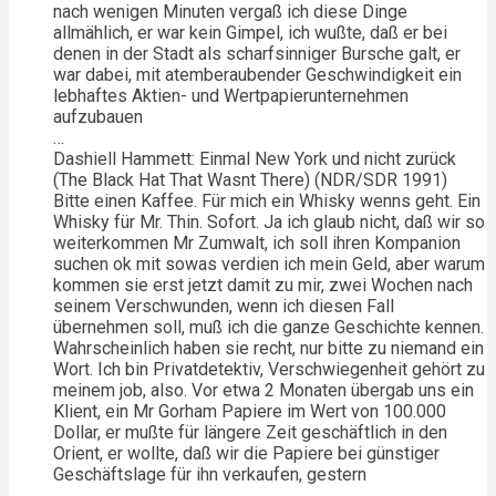
nach wenigen Minuten vergaß ich diese Dinge
allmählich, er war kein Gimpel, ich wußte, daß er bei
denen in der Stadt als scharfsinniger Bursche galt, er
war dabei, mit atemberaubender Geschwindigkeit ein
lebhaftes Aktien- und Wertpapierunternehmen
aufzubauen
…
Dashiell Hammett: Einmal New York und nicht zurück
(The Black Hat That Wasnt There) (NDR/SDR 1991)
Bitte einen Kaffee. Für mich ein Whisky wenns geht. Ein
Whisky für Mr. Thin. Sofort. Ja ich glaub nicht, daß wir so
weiterkommen Mr Zumwalt, ich soll ihren Kompanion
suchen ok mit sowas verdien ich mein Geld, aber warum
kommen sie erst jetzt damit zu mir, zwei Wochen nach
seinem Verschwunden, wenn ich diesen Fall
übernehmen soll, muß ich die ganze Geschichte kennen.
Wahrscheinlich haben sie recht, nur bitte zu niemand ein
Wort. Ich bin Privatdetektiv, Verschwiegenheit gehört zu
meinem job, also. Vor etwa 2 Monaten übergab uns ein
Klient, ein Mr Gorham Papiere im Wert von 100.000
Dollar, er mußte für längere Zeit geschäftlich in den
Orient, er wollte, daß wir die Papiere bei günstiger
Geschäftslage für ihn verkaufen, gestern
…