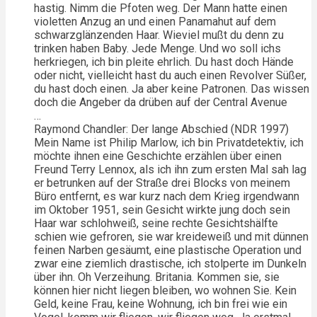
hastig. Nimm die Pfoten weg. Der Mann hatte einen
violetten Anzug an und einen Panamahut auf dem
schwarzglänzenden Haar. Wieviel mußt du denn zu
trinken haben Baby. Jede Menge. Und wo soll ichs
herkriegen, ich bin pleite ehrlich. Du hast doch Hände
oder nicht, vielleicht hast du auch einen Revolver Süßer,
du hast doch einen. Ja aber keine Patronen. Das wissen
doch die Angeber da drüben auf der Central Avenue
…
Raymond Chandler: Der lange Abschied (NDR 1997)
Mein Name ist Philip Marlow, ich bin Privatdetektiv, ich
möchte ihnen eine Geschichte erzählen über einen
Freund Terry Lennox, als ich ihn zum ersten Mal sah lag
er betrunken auf der Straße drei Blocks von meinem
Büro entfernt, es war kurz nach dem Krieg irgendwann
im Oktober 1951, sein Gesicht wirkte jung doch sein
Haar war schlohweiß, seine rechte Gesichtshälfte
schien wie gefroren, sie war kreideweiß und mit dünnen
feinen Narben gesäumt, eine plastische Operation und
zwar eine ziemlich drastische, ich stolperte im Dunkeln
über ihn. Oh Verzeihung. Britania. Kommen sie, sie
können hier nicht liegen bleiben, wo wohnen Sie. Kein
Geld, keine Frau, keine Wohnung, ich bin frei wie ein