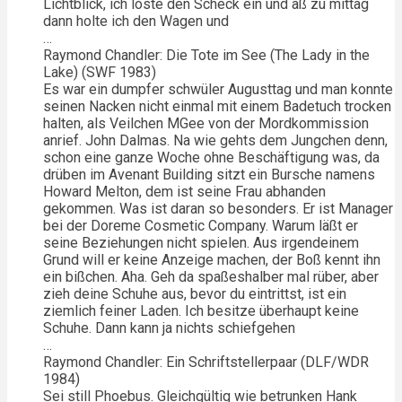
Lichtblick, ich löste den Scheck ein und aß zu mittag
dann holte ich den Wagen und
…
Raymond Chandler: Die Tote im See (The Lady in the
Lake) (SWF 1983)
Es war ein dumpfer schwüler Augusttag und man konnte
seinen Nacken nicht einmal mit einem Badetuch trocken
halten, als Veilchen MGee von der Mordkommission
anrief. John Dalmas. Na wie gehts dem Jungchen denn,
schon eine ganze Woche ohne Beschäftigung was, da
drüben im Avenant Building sitzt ein Bursche namens
Howard Melton, dem ist seine Frau abhanden
gekommen. Was ist daran so besonders. Er ist Manager
bei der Doreme Cosmetic Company. Warum läßt er
seine Beziehungen nicht spielen. Aus irgendeinem
Grund will er keine Anzeige machen, der Boß kennt ihn
ein bißchen. Aha. Geh da spaßeshalber mal rüber, aber
zieh deine Schuhe aus, bevor du eintrittst, ist ein
ziemlich feiner Laden. Ich besitze überhaupt keine
Schuhe. Dann kann ja nichts schiefgehen
…
Raymond Chandler: Ein Schriftstellerpaar (DLF/WDR
1984)
Sei still Phoebus. Gleichgültig wie betrunken Hank