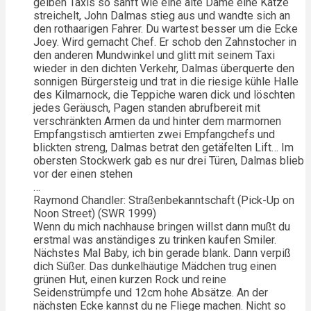
gelben Taxis so sanft wie eine alte Dame eine Katze
streichelt, John Dalmas stieg aus und wandte sich an
den rothaarigen Fahrer. Du wartest besser um die Ecke
Joey. Wird gemacht Chef. Er schob den Zahnstocher in
den anderen Mundwinkel und glitt mit seinem Taxi
wieder in den dichten Verkehr, Dalmas überquerte den
sonnigen Bürgersteig und trat in die riesige kühle Halle
des Kilmarnock, die Teppiche waren dick und löschten
jedes Geräusch, Pagen standen abrufbereit mit
verschränkten Armen da und hinter dem marmornen
Empfangstisch amtierten zwei Empfangchefs und
blickten streng, Dalmas betrat den getäfelten Lift… Im
obersten Stockwerk gab es nur drei Türen, Dalmas blieb
vor der einen stehen
…
Raymond Chandler: Straßenbekanntschaft (Pick-Up on
Noon Street) (SWR 1999)
Wenn du mich nachhause bringen willst dann mußt du
erstmal was anständiges zu trinken kaufen Smiler.
Nächstes Mal Baby, ich bin gerade blank. Dann verpiß
dich Süßer. Das dunkelhäutige Mädchen trug einen
grünen Hut, einen kurzen Rock und reine
Seidenstrümpfe und 12cm hohe Absätze. An der
nächsten Ecke kannst du ne Fliege machen. Nicht so