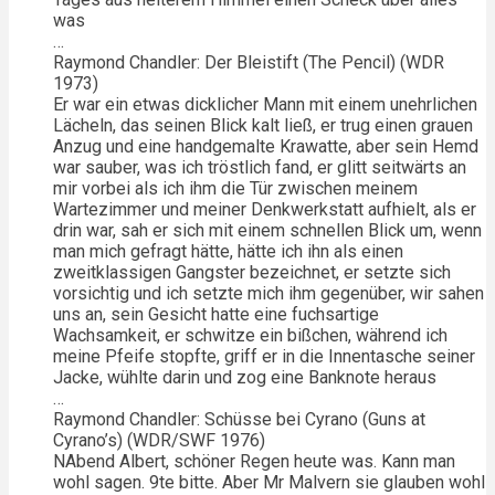
was
…
Raymond Chandler: Der Bleistift (The Pencil) (WDR
1973)
Er war ein etwas dicklicher Mann mit einem unehrlichen
Lächeln, das seinen Blick kalt ließ, er trug einen grauen
Anzug und eine handgemalte Krawatte, aber sein Hemd
war sauber, was ich tröstlich fand, er glitt seitwärts an
mir vorbei als ich ihm die Tür zwischen meinem
Wartezimmer und meiner Denkwerkstatt aufhielt, als er
drin war, sah er sich mit einem schnellen Blick um, wenn
man mich gefragt hätte, hätte ich ihn als einen
zweitklassigen Gangster bezeichnet, er setzte sich
vorsichtig und ich setzte mich ihm gegenüber, wir sahen
uns an, sein Gesicht hatte eine fuchsartige
Wachsamkeit, er schwitze ein bißchen, während ich
meine Pfeife stopfte, griff er in die Innentasche seiner
Jacke, wühlte darin und zog eine Banknote heraus
…
Raymond Chandler: Schüsse bei Cyrano (Guns at
Cyrano’s) (WDR/SWF 1976)
NAbend Albert, schöner Regen heute was. Kann man
wohl sagen. 9te bitte. Aber Mr Malvern sie glauben wohl