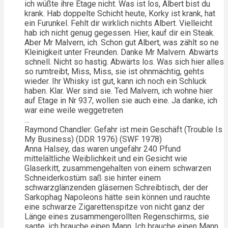
ich wüßte ihre Etage nicht. Was ist los, Albert bist du
krank. Hab doppelte Schicht heute, Korky ist krank, hat
ein Furunkel. Fehlt dir wirklich nichts Albert. Vielleicht
hab ich nicht genug gegessen. Hier, kauf dir ein Steak.
Aber Mr Malvern, ich. Schon gut Albert, was zählt so ne
Kleinigkeit unter Freunden. Danke Mr Malvern. Abwärts
schnell. Nicht so hastig. Abwärts los. Was sich hier alles
so rumtreibt, Miss, Miss, sie ist ohnmächtig, gehts
wieder. Ihr Whisky ist gut, kann ich noch ein Schluck
haben. Klar. Wer sind sie. Ted Malvern, ich wohne hier
auf Etage in Nr 937, wollen sie auch eine. Ja danke, ich
war eine weile weggetreten
…
Raymond Chandler: Gefahr ist mein Geschäft (Trouble Is
My Business) (DDR 1976) (SWF 1978)
Anna Halsey, das waren ungefähr 240 Pfund
mittelältliche Weiblichkeit und ein Gesicht wie
Glaserkitt, zusammengehalten von einem schwarzen
Schneiderkostüm saß sie hinter einem
schwarzglänzenden gläsernen Schreibtisch, der der
Sarkophag Napoleons hätte sein können und rauchte
eine schwarze Zigarettenspitze von nicht ganz der
Länge eines zusammengerollten Regenschirms, sie
sagte, ich brauche einen Mann. Ich brauche einen Mann.