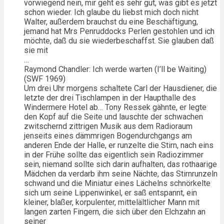
vorwiegend nein, mir geht es sehr gut, was gibt es jetzt
schon wieder. Ich glaube du liebst mich doch nicht
Walter, außerdem brauchst du eine Beschäftigung,
jemand hat Mrs Penruddocks Perlen gestohlen und ich
möchte, daß du sie wiederbeschaffst. Sie glauben daß
sie mit
…
Raymond Chandler: Ich werde warten (I’ll be Waiting)
(SWF 1969)
Um drei Uhr morgens schaltete Carl der Hausdiener, die
letzte der drei Tischlampen in der Haupthalle des
Windermere Hotel ab… Tony Ressek gähnte, er legte
den Kopf auf die Seite und lauschte der schwachen
zwitschernd zittrigen Musik aus dem Radioraum
jenseits eines dämmrigen Bogendurchgangs am
anderen Ende der Halle, er runzelte die Stirn, nach eins
in der Frühe sollte das eigentlich sein Radiozimmer
sein, niemand sollte sich darin aufhalten, das rothaarige
Mädchen da verdarb ihm seine Nächte, das Stirnrunzeln
schwand und die Miniatur eines Lächelns schnörkelte
sich um seine Lippenwinkel, er saß entspannt, ein
kleiner, blaßer, korpulenter, mittelältlicher Mann mit
langen zarten Fingern, die sich über den Elchzahn an
seiner