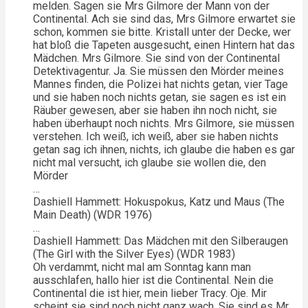
melden. Sagen sie Mrs Gilmore der Mann von der
Continental. Ach sie sind das, Mrs Gilmore erwartet sie
schon, kommen sie bitte. Kristall unter der Decke, wer
hat bloß die Tapeten ausgesucht, einen Hintern hat das
Mädchen. Mrs Gilmore. Sie sind von der Continental
Detektivagentur. Ja. Sie müssen den Mörder meines
Mannes finden, die Polizei hat nichts getan, vier Tage
und sie haben noch nichts getan, sie sagen es ist ein
Räuber gewesen, aber sie haben ihn noch nicht, sie
haben überhaupt noch nichts. Mrs Gilmore, sie müssen
verstehen. Ich weiß, ich weiß, aber sie haben nichts
getan sag ich ihnen, nichts, ich glaube die haben es gar
nicht mal versucht, ich glaube sie wollen die, den
Mörder
…
Dashiell Hammett: Hokuspokus, Katz und Maus (The
Main Death) (WDR 1976)
…
Dashiell Hammett: Das Mädchen mit den Silberaugen
(The Girl with the Silver Eyes) (WDR 1983)
Oh verdammt, nicht mal am Sonntag kann man
ausschlafen, hallo hier ist die Continental. Nein die
Continental die ist hier, mein lieber Tracy. Oje. Mir
scheint sie sind noch nicht ganz wach. Sie sind es Mr