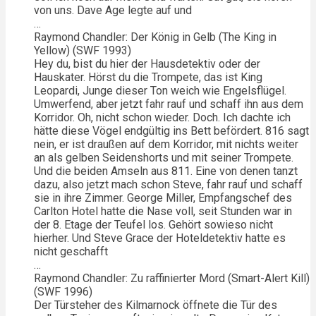
von uns. Dave Age legte auf und
…
Raymond Chandler: Der König in Gelb (The King in
Yellow) (SWF 1993)
Hey du, bist du hier der Hausdetektiv oder der
Hauskater. Hörst du die Trompete, das ist King
Leopardi, Junge dieser Ton weich wie Engelsflügel.
Umwerfend, aber jetzt fahr rauf und schaff ihn aus dem
Korridor. Oh, nicht schon wieder. Doch. Ich dachte ich
hätte diese Vögel endgültig ins Bett befördert. 816 sagt
nein, er ist draußen auf dem Korridor, mit nichts weiter
an als gelben Seidenshorts und mit seiner Trompete.
Und die beiden Amseln aus 811. Eine von denen tanzt
dazu, also jetzt mach schon Steve, fahr rauf und schaff
sie in ihre Zimmer. George Miller, Empfangschef des
Carlton Hotel hatte die Nase voll, seit Stunden war in
der 8. Etage der Teufel los. Gehört sowieso nicht
hierher. Und Steve Grace der Hoteldetektiv hatte es
nicht geschafft
…
Raymond Chandler: Zu raffinierter Mord (Smart-Alert Kill)
(SWF 1996)
Der Türsteher des Kilmarnock öffnete die Tür des