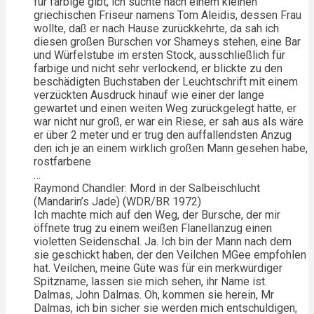
für farbige gibt, ich suchte nach einem kleinen
griechischen Friseur namens Tom Aleidis, dessen Frau
wollte, daß er nach Hause zurückkehrte, da sah ich
diesen großen Burschen vor Shameys stehen, eine Bar
und Würfelstube im ersten Stock, ausschließlich für
farbige und nicht sehr verlockend, er blickte zu den
beschädigten Buchstaben der Leuchtschrift mit einem
verzückten Ausdruck hinauf wie einer der lange
gewartet und einen weiten Weg zurückgelegt hatte, er
war nicht nur groß, er war ein Riese, er sah aus als wäre
er über 2 meter und er trug den auffallendsten Anzug
den ich je an einem wirklich großen Mann gesehen habe,
rostfarbene
…
Raymond Chandler: Mord in der Salbeischlucht
(Mandarin’s Jade) (WDR/BR 1972)
Ich machte mich auf den Weg, der Bursche, der mir
öffnete trug zu einem weißen Flanellanzug einen
violetten Seidenschal. Ja. Ich bin der Mann nach dem
sie geschickt haben, der den Veilchen MGee empfohlen
hat. Veilchen, meine Güte was für ein merkwürdiger
Spitzname, lassen sie mich sehen, ihr Name ist.
Dalmas, John Dalmas. Oh, kommen sie herein, Mr
Dalmas, ich bin sicher sie werden mich entschuldigen,