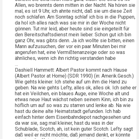
Allen, wo brennts denn mitten in der Nacht. Na hören sie
mal, es ist 9 Uhr, ich ahnte nicht, daß sie um diese Zeit
noch schlafen. Am Sonntag schlaf ich bis in die Puppen,
da hol ich alles nach was sie mir in der Woche nicht
gönnen. Tut mir leid, aber heute sind sie eingeteilt für
den Bereitschaftsdienst mein lieber. Schon gut ich bin
ganz Ohr, was gibts denn. Ja ich wollte sie bitten, einen
Mann aufzusuchen, der vor ein paar Minuten bei mir
angerufen hat, eine Vermißtenanzeige oder so was
ähnliches, wenn ich ihn richtig verstanden habe
…
Dashiell Hammett: Albert Pastor kommt nach Hause
(Albert Pastor at Home) (SDR 1990) (in: Amerik.Gesch.)
Wie gehts kleiner. Ich stehe auf um ihm die Hand zu
geben. Na wie gehts Lefty, alles ok, alles ok. Ich sehe er
hat ein Veilchen, ein blaues Auge, eine Woche alt und
etwas neue Haut wächst neben seinem Kinn, ich bin zu
höflich um auf so was zu starren und lenke ab. Na wie
hast du deine alte Heimatstadt gefunden. Ich hab
einfach hinter dem Eisenbahndepot nachgesehen und
da war sie, sag mal kleiner, hast du was in der
Schublade, Scotch, ah, ist kein guter Scotch. Lefty sagt
daß weil er nicht möchte, daß jemand denkt, er könnte