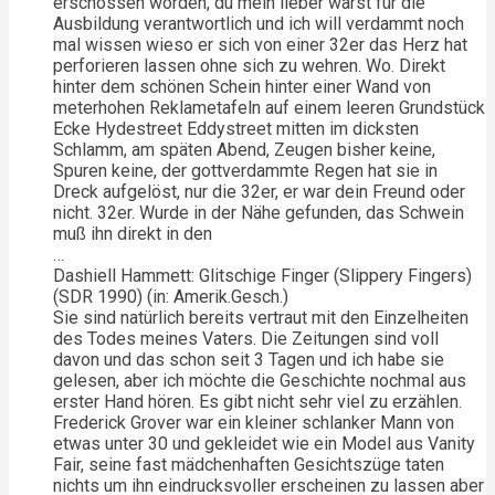
erschossen worden, du mein lieber warst für die
Ausbildung verantwortlich und ich will verdammt noch
mal wissen wieso er sich von einer 32er das Herz hat
perforieren lassen ohne sich zu wehren. Wo. Direkt
hinter dem schönen Schein hinter einer Wand von
meterhohen Reklametafeln auf einem leeren Grundstück
Ecke Hydestreet Eddystreet mitten im dicksten
Schlamm, am späten Abend, Zeugen bisher keine,
Spuren keine, der gottverdammte Regen hat sie in
Dreck aufgelöst, nur die 32er, er war dein Freund oder
nicht. 32er. Wurde in der Nähe gefunden, das Schwein
muß ihn direkt in den
…
Dashiell Hammett: Glitschige Finger (Slippery Fingers)
(SDR 1990) (in: Amerik.Gesch.)
Sie sind natürlich bereits vertraut mit den Einzelheiten
des Todes meines Vaters. Die Zeitungen sind voll
davon und das schon seit 3 Tagen und ich habe sie
gelesen, aber ich möchte die Geschichte nochmal aus
erster Hand hören. Es gibt nicht sehr viel zu erzählen.
Frederick Grover war ein kleiner schlanker Mann von
etwas unter 30 und gekleidet wie ein Model aus Vanity
Fair, seine fast mädchenhaften Gesichtszüge taten
nichts um ihn eindrucksvoller erscheinen zu lassen aber