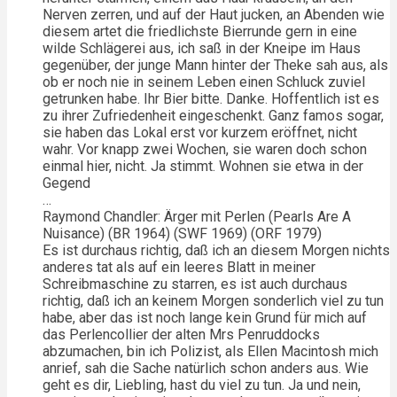
Nerven zerren, und auf der Haut jucken, an Abenden wie
diesem artet die friedlichste Bierrunde gern in eine
wilde Schlägerei aus, ich saß in der Kneipe im Haus
gegenüber, der junge Mann hinter der Theke sah aus, als
ob er noch nie in seinem Leben einen Schluck zuviel
getrunken habe. Ihr Bier bitte. Danke. Hoffentlich ist es
zu ihrer Zufriedenheit eingeschenkt. Ganz famos sogar,
sie haben das Lokal erst vor kurzem eröffnet, nicht
wahr. Vor knapp zwei Wochen, sie waren doch schon
einmal hier, nicht. Ja stimmt. Wohnen sie etwa in der
Gegend
…
Raymond Chandler: Ärger mit Perlen (Pearls Are A
Nuisance) (BR 1964) (SWF 1969) (ORF 1979)
Es ist durchaus richtig, daß ich an diesem Morgen nichts
anderes tat als auf ein leeres Blatt in meiner
Schreibmaschine zu starren, es ist auch durchaus
richtig, daß ich an keinem Morgen sonderlich viel zu tun
habe, aber das ist noch lange kein Grund für mich auf
das Perlencollier der alten Mrs Penruddocks
abzumachen, bin ich Polizist, als Ellen Macintosh mich
anrief, sah die Sache natürlich schon anders aus. Wie
geht es dir, Liebling, hast du viel zu tun. Ja und nein,