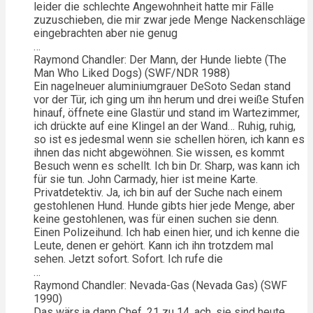
leider die schlechte Angewohnheit hatte mir Fälle
zuzuschieben, die mir zwar jede Menge Nackenschläge
eingebrachten aber nie genug
…
Raymond Chandler: Der Mann, der Hunde liebte (The
Man Who Liked Dogs) (SWF/NDR 1988)
Ein nagelneuer aluminiumgrauer DeSoto Sedan stand
vor der Tür, ich ging um ihn herum und drei weiße Stufen
hinauf, öffnete eine Glastür und stand im Wartezimmer,
ich drückte auf eine Klingel an der Wand… Ruhig, ruhig,
so ist es jedesmal wenn sie schellen hören, ich kann es
ihnen das nicht abgewöhnen. Sie wissen, es kommt
Besuch wenn es schellt. Ich bin Dr. Sharp, was kann ich
für sie tun. John Carmady, hier ist meine Karte.
Privatdetektiv. Ja, ich bin auf der Suche nach einem
gestohlenen Hund. Hunde gibts hier jede Menge, aber
keine gestohlenen, was für einen suchen sie denn.
Einen Polizeihund. Ich hab einen hier, und ich kenne die
Leute, denen er gehört. Kann ich ihn trotzdem mal
sehen. Jetzt sofort. Sofort. Ich rufe die
…
Raymond Chandler: Nevada-Gas (Nevada Gas) (SWF
1990)
Das wärs ja dann Chef, 21 zu 14, ach, sie sind heute