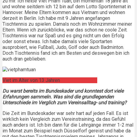
zu mir. Ich heiße Viet Pham Tuan, bin momentan 18 jahre alt
und wohne seitdem ich 12 bin auf dem Lotto Sportinternat in
Hannover. Meine Eltern kommen aus Vietnam und wohnen
derzeit in Berlin. Ich habe mit 9 Jahren angefangen
Tischtennis zu spielen. Damals noch im Wohnzimmer meiner
Eltern. Wenn ich zurückblicke, war das schon ne coole Zeit.
Tischtennis war nur Spaß und es ging nicht um den Erfolg
oder sonst etwas. Ich habe damals viele Sportarten
ausprobiert, wie Fußball, Judo, Golf oder auch Badminton.
Doch Tischtennis fand ich am Besten und deswegen bin ich
auch dran geblieben.
Viet im Alter von 13 Jahren
Du warst bereits im Bundeskader und konntest dort viele
Erfahrungen sammeln. Was sind die grundlegenden
Unterschiede im Verglich zum Vereinsalltag- und training?
Die Zeit im Bundeskader war sehr hart auf jeden Fall. Es ist
wirklich kein Vergleich zum Vereinstraining, da das Gefühl
auch anders ist. Ich bin dann für die Lehrgänge immer 1-2 mal
im Monat zum Beispiel nach Düsselforf gereist und habe da
mit den besten Tischtennisspielern meines Jahrgangs in