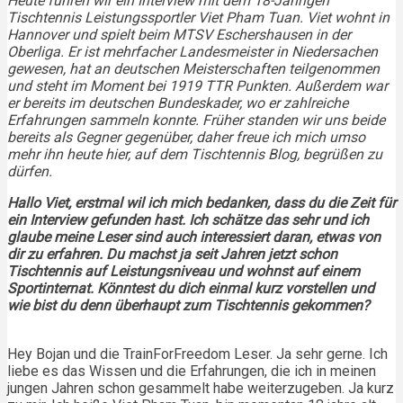
Heute führen wir ein Interview mit dem 18-Jährigen
Tischtennis Leistungssportler Viet Pham Tuan. Viet wohnt in
Hannover und spielt beim MTSV Eschershausen in der
Oberliga. Er ist mehrfacher Landesmeister in Niedersachen
gewesen, hat an deutschen Meisterschaften teilgenommen
und steht im Moment bei 1919 TTR Punkten. Außerdem war
er bereits im deutschen Bundeskader, wo er zahlreiche
Erfahrungen sammeln konnte. Früher standen wir uns beide
bereits als Gegner gegenüber, daher freue ich mich umso
mehr ihn heute hier, auf dem Tischtennis Blog, begrüßen zu
dürfen.
Hallo Viet, erstmal wil ich mich bedanken, dass du die Zeit für
ein Interview gefunden hast. Ich schätze das sehr und ich
glaube meine Leser sind auch interessiert daran, etwas von
dir zu erfahren. Du machst ja seit Jahren jetzt schon
Tischtennis auf Leistungsniveau und wohnst auf einem
Sportinternat. Könntest du dich einmal kurz vorstellen und
wie bist du denn überhaupt zum Tischtennis gekommen?
Hey Bojan und die TrainForFreedom Leser. Ja sehr gerne. Ich
liebe es das Wissen und die Erfahrungen, die ich in meinen
jungen Jahren schon gesammelt habe weiterzugeben. Ja kurz