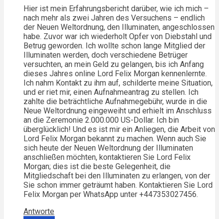
Hier ist mein Erfahrungsbericht darüber, wie ich mich –
nach mehr als zwei Jahren des Versuchens – endlich
der Neuen Weltordnung, den Illuminaten, angeschlossen
habe. Zuvor war ich wiederholt Opfer von Diebstahl und
Betrug geworden. Ich wollte schon lange Mitglied der
Illuminaten werden, doch verschiedene Betrüger
versuchten, an mein Geld zu gelangen, bis ich Anfang
dieses Jahres online Lord Felix Morgan kennenlernte.
Ich nahm Kontakt zu ihm auf, schilderte meine Situation,
und er riet mir, einen Aufnahmeantrag zu stellen. Ich
zahlte die beträchtliche Aufnahmegebühr, wurde in die
Neue Weltordnung eingeweiht und erhielt im Anschluss
an die Zeremonie 2.000.000 US-Dollar. Ich bin
überglücklich! Und es ist mir ein Anliegen, die Arbeit von
Lord Felix Morgan bekannt zu machen. Wenn auch Sie
sich heute der Neuen Weltordnung der Illuminaten
anschließen möchten, kontaktieren Sie Lord Felix
Morgan; dies ist die beste Gelegenheit, die
Mitgliedschaft bei den Illuminaten zu erlangen, von der
Sie schon immer geträumt haben. Kontaktieren Sie Lord
Felix Morgan per WhatsApp unter +447353027456.
Antworte