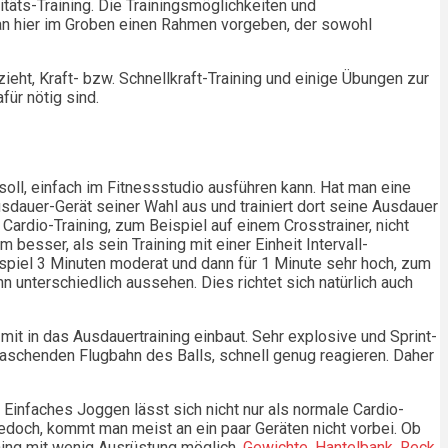
itäts-Training. Die Trainingsmöglichkeiten und
man hier im Groben einen Rahmen vorgeben, der sowohl
ht, Kraft- bzw. Schnellkraft-Training und einige Übungen zur
für nötig sind.
soll, einfach im Fitnessstudio ausführen kann. Hat man eine
Ausdauer-Gerät seiner Wahl aus und trainiert dort seine Ausdauer
 Cardio-Training, zum Beispiel auf einem Crosstrainer, nicht
m besser, als sein Training mit einer Einheit Intervall-
eispiel 3 Minuten moderat und dann für 1 Minute sehr hoch, zum
n unterschiedlich aussehen. Dies richtet sich natürlich auch
mit in das Ausdauertraining einbaut. Sehr explosive und Sprint-
rraschenden Flugbahn des Balls, schnell genug reagieren. Daher
Einfaches Joggen lässt sich nicht nur als normale Cardio-
g jedoch, kommt man meist an ein paar Geräten nicht vorbei. Ob
ining mit wenig Ausrüstung möglich.
Gewichte, Hantelbank, Reck