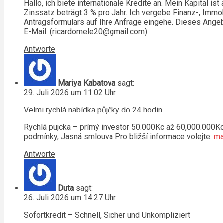
Hallo, ich biete internationale Kredite an. Mein Kapital i
Zinssatz beträgt 3 % pro Jahr. Ich vergebe Finanz-, Immob
Antragsformulars auf Ihre Anfrage eingehe. Dieses Angebot
E-Mail: (ricardomele20@gmail.com)
Antworte
Mariya Kabatova
sagt:
29. Juli 2026 um 11:02 Uhr
Velmi rychlá nabídka půjčky do 24 hodin.
Rychlá pujcka – prímý investor 50.000Kc až 60,000.000Kc
podmínky, Jasná smlouva Pro bližší informace volejte:
ma
Antworte
Duta
sagt:
26. Juli 2026 um 14:27 Uhr
Sofortkredit – Schnell, Sicher und Unkompliziert