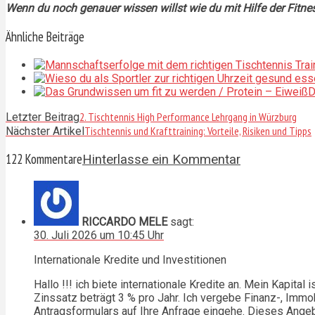
Wenn du noch genauer wissen willst wie du mit Hilfe der Fitn
Ähnliche Beiträge
D
2. Tischtennis High Performance Lehrgang in Würzburg
Letzter Beitrag
Tischtennis und Krafttraining: Vorteile, Risiken und Tipps
Nächster Artikel
122 Kommentare
Hinterlasse ein Kommentar
RICCARDO MELE
sagt:
30. Juli 2026 um 10:45 Uhr
Internationale Kredite und Investitionen
Hallo !!! ich biete internationale Kredite an. Mein Kapita
Zinssatz beträgt 3 % pro Jahr. Ich vergebe Finanz-, Immob
Antragsformulars auf Ihre Anfrage eingehe. Dieses Angebot