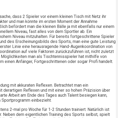
sache, dass 2 Spieler vor einem kleinen Tisch mit Netz ihr
mpakter und man könnte im ersten Moment der Annahme
lich befördert man die kleinen Bälle ja mit ebenfalls nur einem
onellem Niveau, fast alles von dem Sportler ab. Ein
hohem Niveau mitzuhalten. Für bereits fortgeschrittene Spieler
rund des Erscheinungsbilds des Sports, man eine gute Leistung
in erster Linie eine herausragende Hand-Augenkoordination von
rdination auf viele Faktoren zurückzuführen ist, nicht zuletzt
 Möglichkeiten man als Tischtennisspieler hat mithilfe von
um einen Anfänger, Fortgeschrittenen oder sogar Profi handelt.
dung mit akkuraten Reflexen. Betrachtet man ein
it derartigen Reflexen und mit einer so hohen Präzision über
s harte Arbeit am Ende des Tages auch Talent besiegen kann,
ein Sportprogramm einbezieht.
ns 2-mal pro Woche für 1-2 Stunden trainiert. Natürlich ist
r. Neben dem eigentlichen Training des Sports selbst, spielt