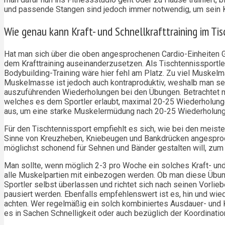
und passende Stangen sind jedoch immer notwendig, um sein Kra
Wie genau kann Kraft- und Schnellkrafttraining im Ti
Hat man sich über die oben angesprochenen Cardio-Einheiten Ge
dem Krafttraining auseinanderzusetzen. Als Tischtennissportler
Bodybuilding-Training wäre hier fehl am Platz. Zu viel Muskelm
Muskelmasse ist jedoch auch kontraproduktiv, weshalb man s
auszuführenden Wiederholungen bei den Übungen. Betrachtet m
welches es dem Sportler erlaubt, maximal 20-25 Wiederholunge
aus, um eine starke Muskelermüdung nach 20-25 Wiederholunge
Für den Tischtennissport empfiehlt es sich, wie bei den meist
Sinne von Kreuzheben, Kniebeugen und Bankdrücken angesproche
möglichst schonend für Sehnen und Bänder gestalten will, zum 
Man sollte, wenn möglich 2-3 pro Woche ein solches Kraft- und 
alle Muskelpartien mit einbezogen werden. Ob man diese Übunge
Sportler selbst überlassen und richtet sich nach seinen Vorl
pausiert werden. Ebenfalls empfehlenswert ist es, hin und wiede
achten. Wer regelmäßig ein solch kombiniertes Ausdauer- und Kra
es in Sachen Schnelligkeit oder auch bezüglich der Koordination