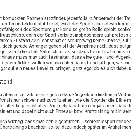
 kompakten Rahmen stattfindet, jedenfalls in Anbetracht der Tat
eren Tennisfeldern stattfindet, wirkt der Sport daher etwas ko
fähigkeit des Sportlers gar keine so große Rolle spielt, schließ
er Trugschluss, denn der Sport verlangt insbesondere auf professi
arken Zustand sein, sonst hat er schlichtweg keine Chance, auf 
n, doch gerade Anfänger gehen oft der Annahme nach, dass aufg
ge Talent dazu hat. Natürlich ist es so, dass beim Tischtennis 
er hinaus muss man auch festhalten, dass eine gute Hand-Augenkoo
 diesem Artikel wollen wir uns daher damit beschäftigen, welche
 gar auf ein neues Level zu bringen, ganz egal ob es sich dabei 
stand
schtennis vor allem eine guten Hand-Augenkoordination in Verbin
ftmals nur schwer nachzuvollziehen, wie die Sportler die Bälle m
te, allerdings nicht alles. Vielmehr lässt sich sogar sagen, das
ainiert und dabei nicht auch Fitness- bzw. Krafttraining mit in s
ich wichtig, dass man den eigentlichen Tischtennissport mindeste
bertrainings beachten sollte, dazu jedoch später im Artikel meh