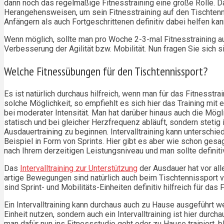
dann noch das regelmäßige Fitnesstraining eine große Rolle. Daz
Herangehensweisen, um sein Fitnesstraining auf den Tischtenni
Anfängern als auch Fortgeschrittenen definitiv dabei helfen kan
Wenn möglich, sollte man pro Woche 2-3-mal Fitnesstraining a
Verbesserung der Agilität bzw. Mobilität. Nun fragen Sie sich s
Welche Fitnessübungen für den Tischtennissport?
Es ist natürlich durchaus hilfreich, wenn man für das Fitnesstr
solche Möglichkeit, so empfiehlt es sich hier das Training mit 
bei moderater Intensität. Man hat darüber hinaus auch die Mögli
statisch und bei gleicher Herzfrequenz abläuft, sondern stetig in
Ausdauertraining zu beginnen. Intervalltraining kann unterschie
Beispiel in Form von Sprints. Hier gibt es aber wie schon gesa
nach Ihrem derzeitigen Leistungsniveau und man sollte definit
Das
Intervalltraining zur Unterstützung
der Ausdauer hat vor all
artige Bewegungen sind natürlich auch beim Tischtennissport vo
sind Sprint- und Mobilitäts-Einheiten definitiv hilfreich für das
Ein Intervalltraining kann durchaus auch zu Hause ausgeführt 
Einheit nutzen, sondern auch ein Intervalltraining ist hier durc
man dafür nun ins Fitnessstudio geht oder zu Hause trainiert, 